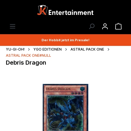
Der Hobbit jetzt im Presale!
YU-GI-OH!
YGO EDITIONEN
ASTRAL PACK ONE
ASTRAL PACK ONE#NULL
Debris Dragon