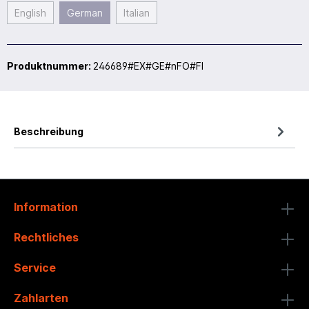
English
German
Italian
Produktnummer:
246689#EX#GE#nFO#FI
Beschreibung
Information
Rechtliches
Service
Zahlarten