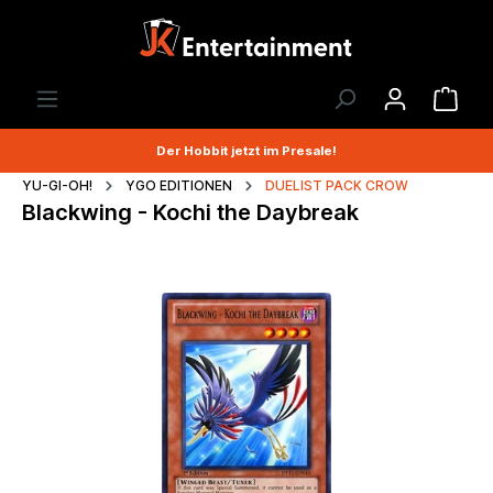
Der Hobbit jetzt im Presale!
YU-GI-OH!
YGO EDITIONEN
DUELIST PACK CROW
Blackwing - Kochi the Daybreak