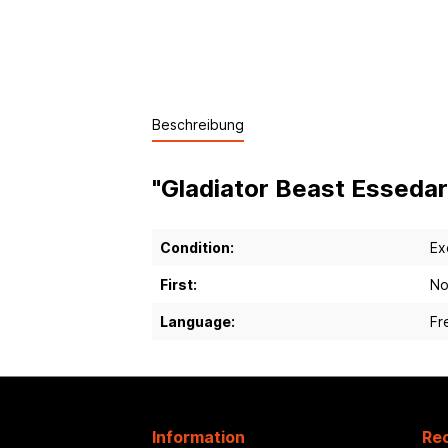
Beschreibung
"Gladiator Beast Essedarii
Condition:
Ex
First:
No
Language:
Fr
Information
Rec