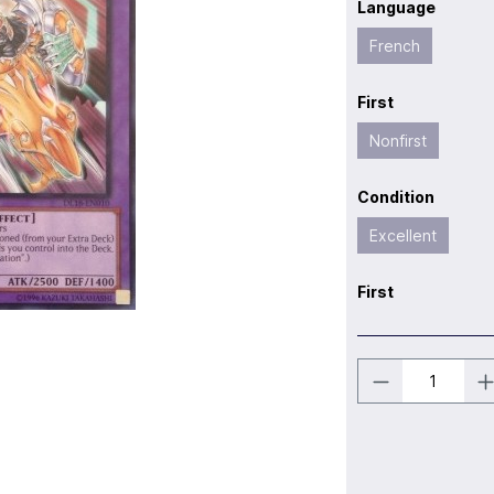
Language
French
First
Nonfirst
Condition
Excellent
First