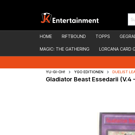
HOME
RIFTBOUND
TOPPS
GEGRA
MAGIC: THE GATHERING
LORCANA CARD 
YU-GI-OH!
YGO EDITIONEN
DUELIST LE
Gladiator Beast Essedarii (V.4 