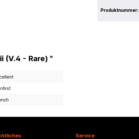
Produktnummer
 (V.4 - Rare) "
cellent
nfirst
ench
htliches
Service