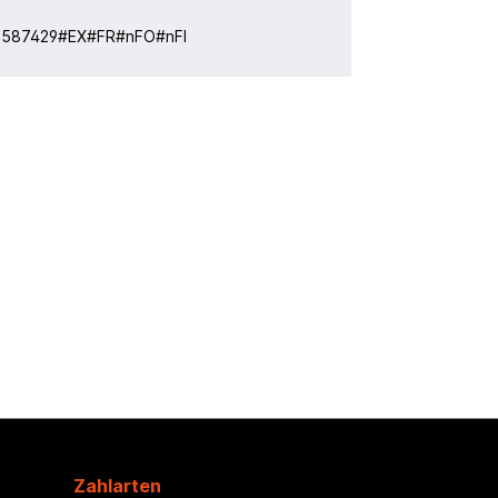
:
587429#EX#FR#nFO#nFI
Zahlarten