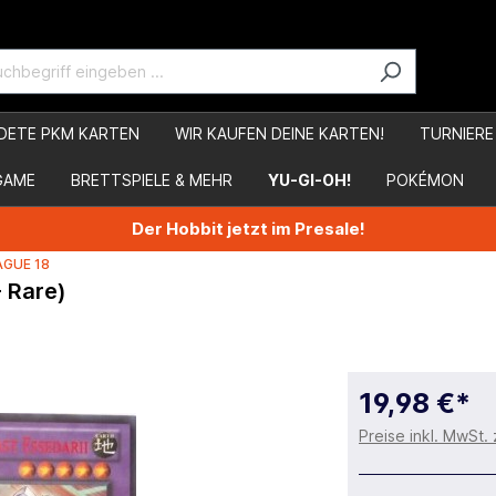
DETE PKM KARTEN
WIR KAUFEN DEINE KARTEN!
TURNIERE
GAME
BRETTSPIELE & MEHR
YU-GI-OH!
POKÉMON
Der Hobbit jetzt im Presale!
AGUE 18
- Rare)
19,98 €*
Preise inkl. MwSt.