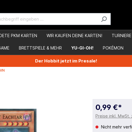
DETE PKM KARTEN
WIR KAUFEN DEINE KARTEN!
TURNIERE
GAME
BRETTSPIELE & MEHR
YU-GI-OH!
POKÉMON
Der Hobbit jetzt im Presale!
GIN
0,99 €*
Preise inkl. MwSt.
Nicht mehr verf