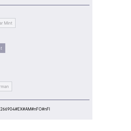
r Mint
st
rman
:
266904#EX#AM#nFO#nFI