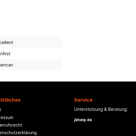
cellent
nfirst
erican
htliches
Service
Unterstützung & Beratung:
B
ressum
jkhelp.de
errufsrecht
enschutzerklärung