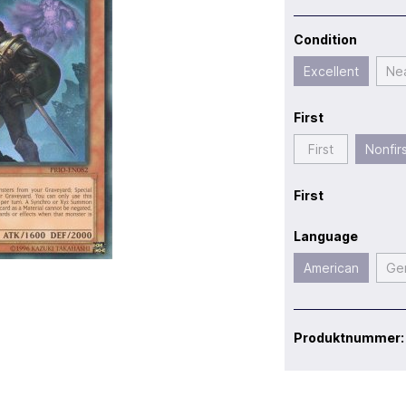
Condition
Excellent
Nea
First
First
Nonfir
First
Language
American
Ge
Produktnummer