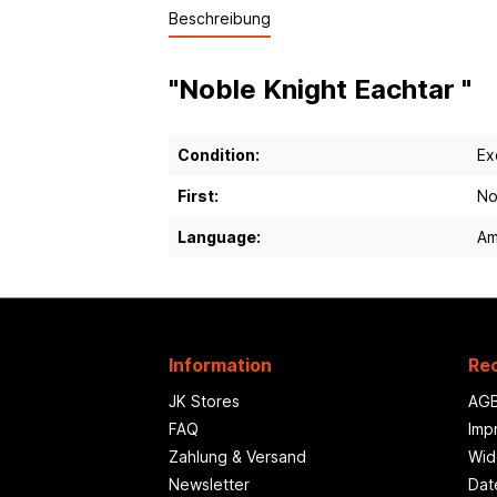
Beschreibung
"Noble Knight Eachtar "
Condition:
Ex
First:
No
Language:
Am
Information
Rec
JK Stores
AG
FAQ
Imp
Zahlung & Versand
Wid
Newsletter
Dat