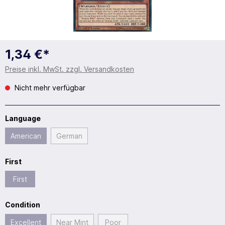
1,34 €*
Preise inkl. MwSt. zzgl. Versandkosten
Nicht mehr verfügbar
Language
American
German
First
First
Condition
Excellent
Near Mint
Poor