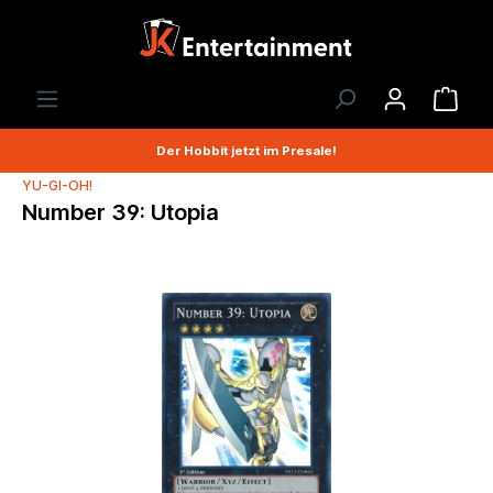
Der Hobbit jetzt im Presale!
YU-GI-OH!
Number 39: Utopia