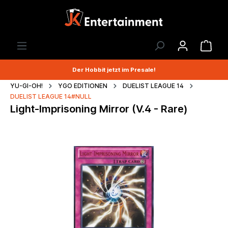
Der Hobbit jetzt im Presale!
YU-GI-OH!
YGO EDITIONEN
DUELIST LEAGUE 14
DUELIST LEAGUE 14#NULL
Light-Imprisoning Mirror (V.4 - Rare)