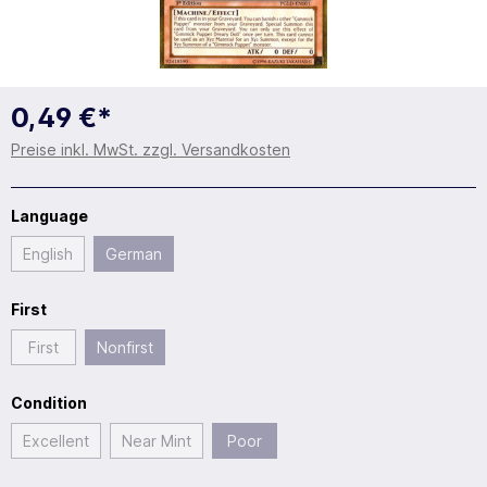
0,49 €*
Preise inkl. MwSt. zzgl. Versandkosten
Language
English
German
First
First
Nonfirst
Condition
Excellent
Near Mint
Poor