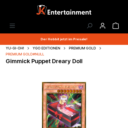
Der Hobbit jetzt im Presale!
YU-GI-OH!
YGO EDITIONEN
PREMIUM GOLD
PREMIUM GOLD#NULL
Gimmick Puppet Dreary Doll