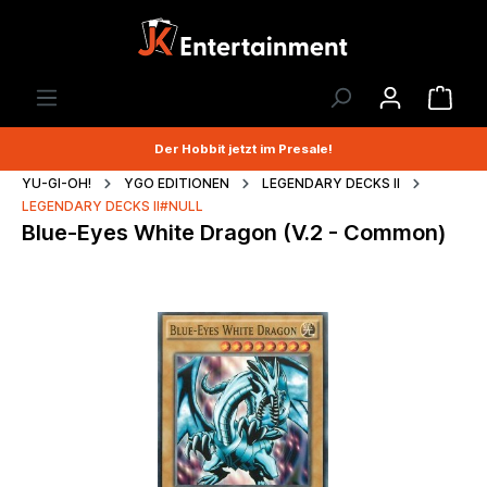
Der Hobbit jetzt im Presale!
YU-GI-OH!
YGO EDITIONEN
LEGENDARY DECKS II
LEGENDARY DECKS II#NULL
Blue-Eyes White Dragon (V.2 - Common)