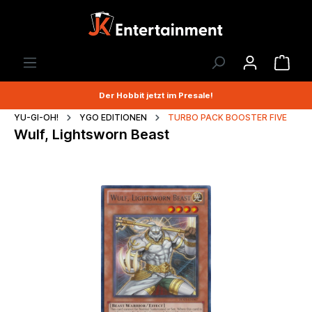
Der Hobbit jetzt im Presale!
YU-GI-OH!
YGO EDITIONEN
TURBO PACK BOOSTER FIVE
Wulf, Lightsworn Beast