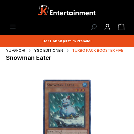
Der Hobbit jetzt im Presale!
YU-GI-OH!
YGO EDITIONEN
TURBO PACK BOOSTER FIVE
Snowman Eater