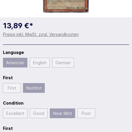
13,89 €*
Preise inkl. MwSt. zzgl. Versandkosten
Language
American
English
German
First
First
Nonfirst
Condition
Excellent
Good
Near Mint
Poor
First