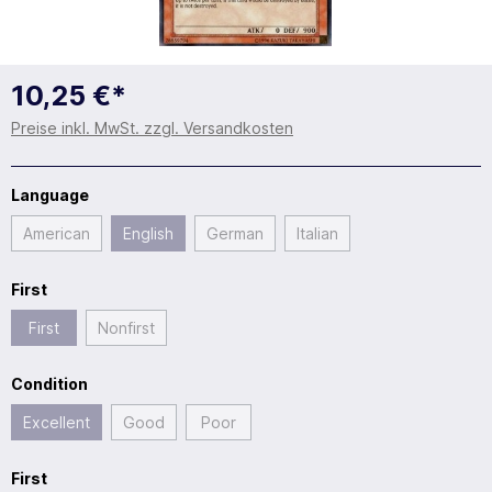
10,25 €*
Preise inkl. MwSt. zzgl. Versandkosten
Language
American
English
German
Italian
First
First
Nonfirst
Condition
Excellent
Good
Poor
First