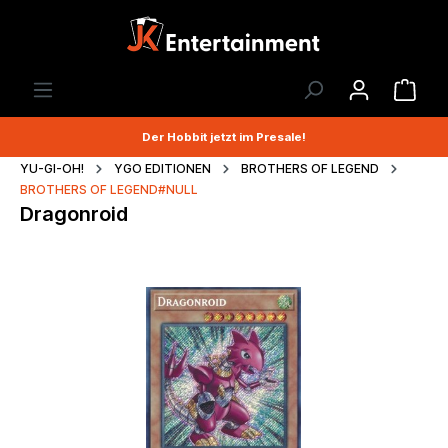
Der Hobbit jetzt im Presale!
YU-GI-OH!
YGO EDITIONEN
BROTHERS OF LEGEND
BROTHERS OF LEGEND#NULL
Dragonroid