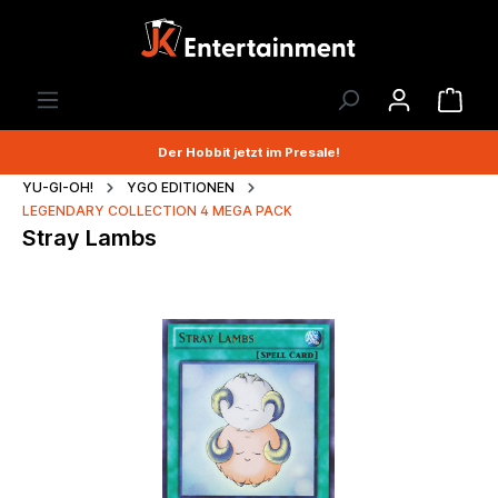
Der Hobbit jetzt im Presale!
YU-GI-OH!
YGO EDITIONEN
LEGENDARY COLLECTION 4 MEGA PACK
Stray Lambs