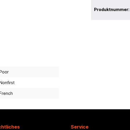
Produktnummer
Poor
Nonfirst
French
htliches
Service