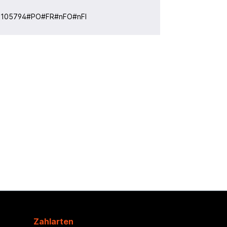
:
105794#PO#FR#nFO#nFI
Zahlarten