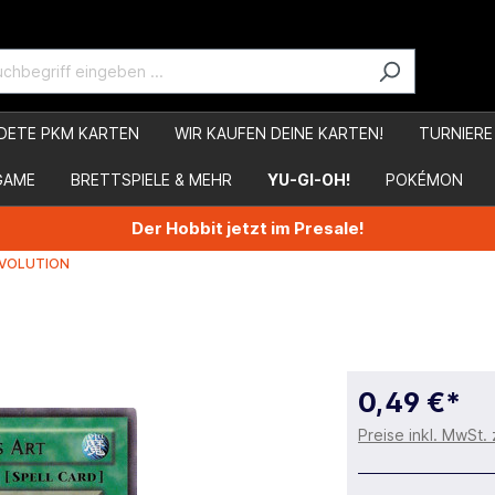
DETE PKM KARTEN
WIR KAUFEN DEINE KARTEN!
TURNIERE
GAME
BRETTSPIELE & MEHR
YU-GI-OH!
POKÉMON
Der Hobbit jetzt im Presale!
EVOLUTION
0,49 €*
Preise inkl. MwSt.