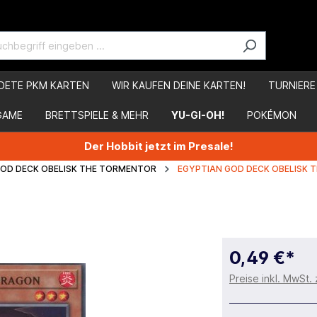
DETE PKM KARTEN
WIR KAUFEN DEINE KARTEN!
TURNIERE
GAME
BRETTSPIELE & MEHR
YU-GI-OH!
POKÉMON
Der Hobbit jetzt im Presale!
GOD DECK OBELISK THE TORMENTOR
EGYPTIAN GOD DECK OBELISK
0,49 €*
Preise inkl. MwSt.