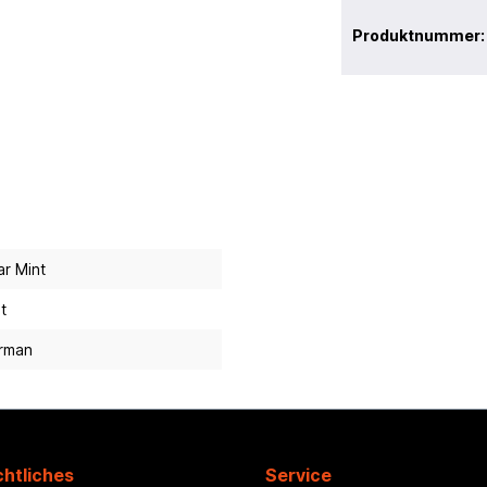
Produktnummer
r Mint
st
rman
htliches
Service