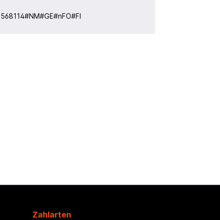
:
568114#NM#GE#nFO#FI
Zahlarten