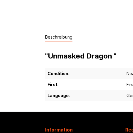
Beschreibung
"Unmasked Dragon "
Condition:
Nea
First:
Fir
Language:
Ge
Information
Rec