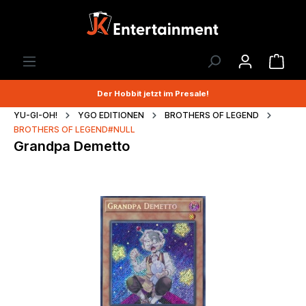
Der Hobbit jetzt im Presale!
YU-GI-OH!
YGO EDITIONEN
BROTHERS OF LEGEND
BROTHERS OF LEGEND#NULL
Grandpa Demetto