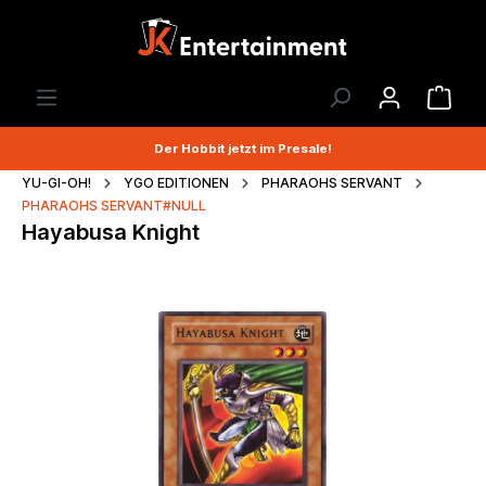
Der Hobbit jetzt im Presale!
YU-GI-OH!
YGO EDITIONEN
PHARAOHS SERVANT
PHARAOHS SERVANT#NULL
Hayabusa Knight