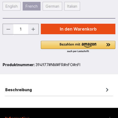
English
French
German
Italian
In den Warenkorb
Produktnummer:
394977#NM#FR#nFO#nFI
Beschreibung