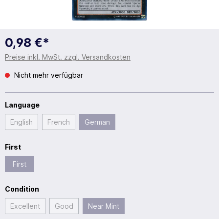
0,98 €*
Preise inkl. MwSt. zzgl. Versandkosten
Nicht mehr verfügbar
Language
English
French
German
First
First
Condition
Excellent
Good
Near Mint