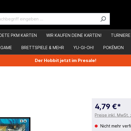
DETE PKM KARTEN
WIR KAUFEN DEINE KARTEN!
TURNIERE
 GAME
BRETTSPIELE & MEHR
YU-GI-OH!
POKÉMON
Der Hobbit jetzt im Presale!
4,79 €*
Preise inkl. MwSt.
Nicht mehr verf