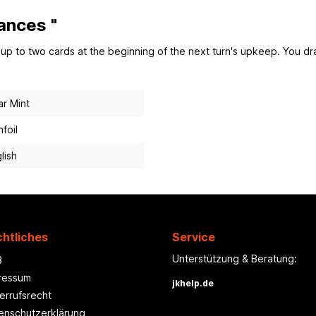
iances "
w up to two cards at the beginning of the next turn's upkeep. You dr
r Mint
foil
lish
htliches
Service
Unterstützung & Beratung:
B
ressum
jkhelp.de
errufsrecht
enschutzerklärung