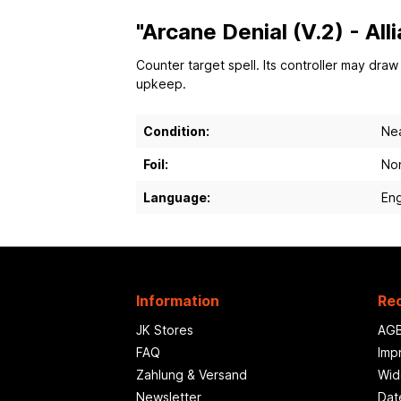
"Arcane Denial (V.2) - All
Counter target spell. Its controller may dra
upkeep.
Condition:
Nea
Foil:
Non
Language:
Eng
Information
Rec
JK Stores
AG
FAQ
Imp
Zahlung & Versand
Wid
Newsletter
Dat