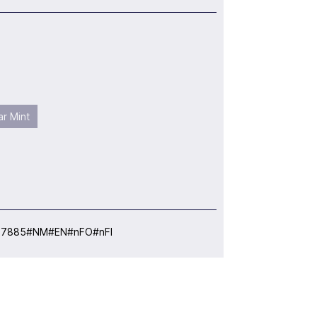
r Mint
:
7885#NM#EN#nFO#nFI