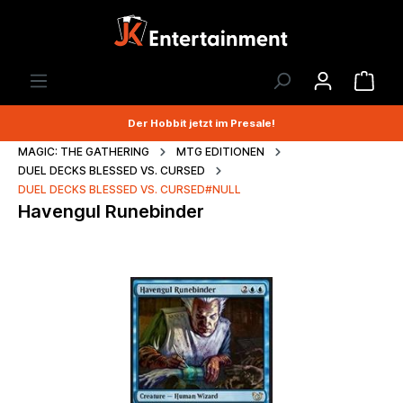
Der Hobbit jetzt im Presale!
MAGIC: THE GATHERING
MTG EDITIONEN
DUEL DECKS BLESSED VS. CURSED
DUEL DECKS BLESSED VS. CURSED#NULL
Havengul Runebinder