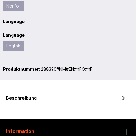
Nonfoil
Language
Language
English
Produktnummer:
288390#NM#EN#nFO#nFI
Beschreibung
Information