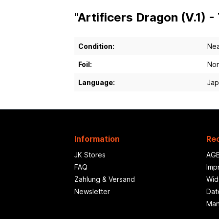
"Artificers Dragon (V.1) 
Condition:
Nea
Foil:
Non
Language:
Ja
Information
Rec
JK Stores
AG
FAQ
Imp
Zahlung & Versand
Wid
Newsletter
Dat
Man