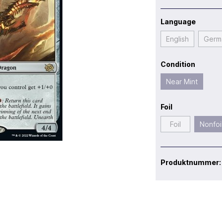
Language
English
Germ
Condition
Near Mint
Foil
Foil
Nonfoi
Produktnummer