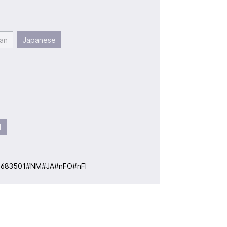
an
Japanese
l
:
683501#NM#JA#nFO#nFI