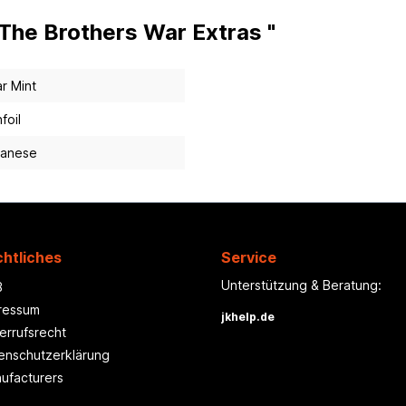
- The Brothers War Extras "
r Mint
foil
panese
htliches
Service
Unterstützung & Beratung:
B
ressum
jkhelp.de
errufsrecht
enschutzerklärung
ufacturers