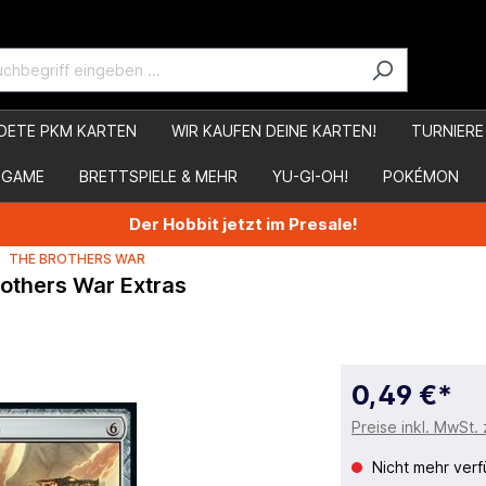
DETE PKM KARTEN
WIR KAUFEN DEINE KARTEN!
TURNIERE
 GAME
BRETTSPIELE & MEHR
YU-GI-OH!
POKÉMON
Der Hobbit jetzt im Presale!
THE BROTHERS WAR
Brothers War Extras
0,49 €*
Preise inkl. MwSt.
Nicht mehr verf