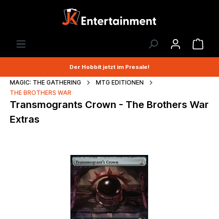
Der Hobbit jetzt im Presale!
MAGIC: THE GATHERING
MTG EDITIONEN
THE BROTHERS WAR
Transmogrants Crown - The Brothers War
Extras