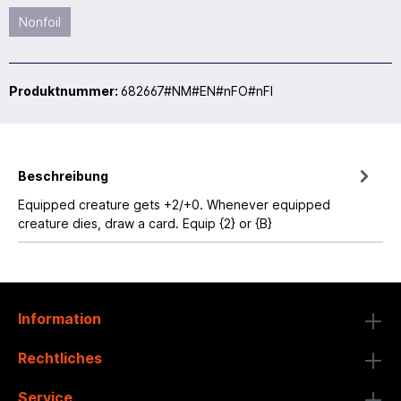
Nonfoil
Produktnummer:
682667#NM#EN#nFO#nFI
Beschreibung
Equipped creature gets +2/+0. Whenever equipped
creature dies, draw a card. Equip {2} or {B}
Information
Rechtliches
Service