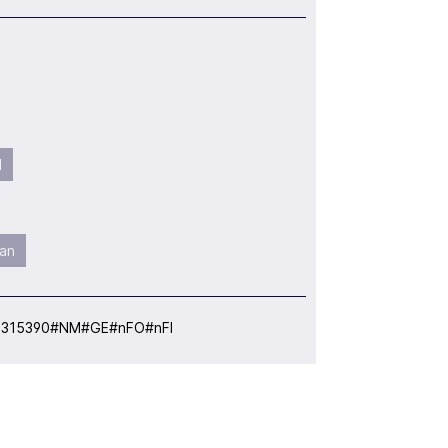
l
an
:
315390#NM#GE#nFO#nFI