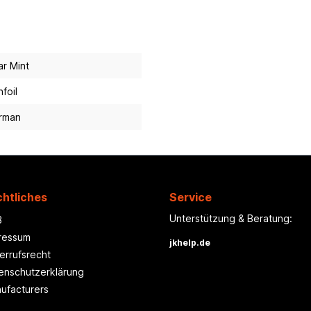
r Mint
foil
rman
htliches
Service
Unterstützung & Beratung:
B
ressum
jkhelp.de
errufsrecht
enschutzerklärung
ufacturers