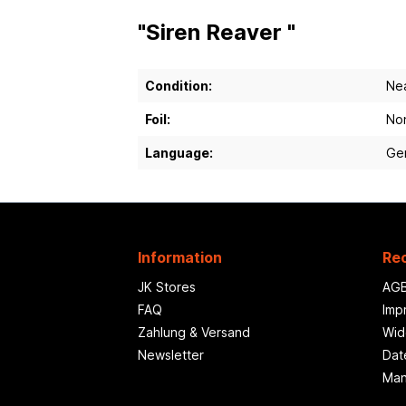
"Siren Reaver "
Condition:
Nea
Foil:
Non
Language:
Ge
Information
Rec
JK Stores
AG
FAQ
Imp
Zahlung & Versand
Wid
Newsletter
Dat
Man