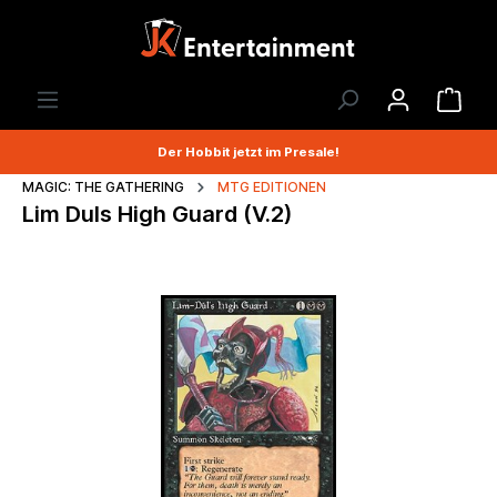
Der Hobbit jetzt im Presale!
MAGIC: THE GATHERING
MTG EDITIONEN
Lim Duls High Guard (V.2)