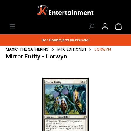
Der Hobbit jetzt im Presale!
MAGIC: THE GATHERING
MTG EDITIONEN
LORWYN
Mirror Entity - Lorwyn