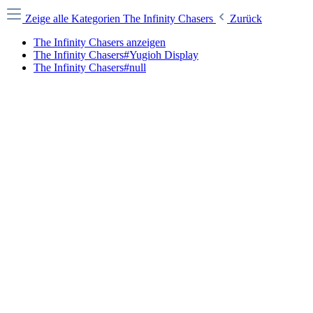
Zeige alle Kategorien
The Infinity Chasers
Zurück
The Infinity Chasers anzeigen
The Infinity Chasers#Yugioh Display
The Infinity Chasers#null